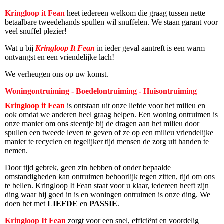
Kringloop it Fean
heet iedereen welkom die graag tussen nette
betaalbare tweedehands spullen wil snuffelen. We staan garant voor
veel snuffel plezier!
Wat u bij
Kringloop It Fean
in ieder geval aantreft is een warm
ontvangst en een vriendelijke lach!
We verheugen ons op uw komst.
Woningontruiming - Boedelontruiming - Huisontruiming
Kringloop it Fean
is ontstaan uit onze liefde voor het milieu en
ook omdat we anderen heel graag helpen. Een woning ontruimen is
onze manier om ons steentje bij de dragen aan het milieu door
spullen een tweede leven te geven of ze op een milieu vriendelijke
manier te recyclen en tegelijker tijd mensen de zorg uit handen te
nemen.
Door tijd gebrek, geen zin hebben of onder bepaalde
omstandigheden kan ontruimen behoorlijk tegen zitten, tijd om ons
te bellen. Kringloop It Fean staat voor u klaar, iedereen heeft zijn
ding waar hij goed in is en woningen ontruimen is onze ding. We
doen het met
LIEFDE
en
PASSIE
.
Kringloop It Fean
zorgt voor een snel, efficiënt en voordelig